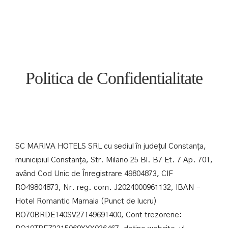
Politica de Confidentialitate
SC MARIVA HOTELS SRL cu sediul în județul Constanța,
municipiul Constanța, Str. Milano 25 Bl. B7 Et. 7 Ap. 701,
având Cod Unic de Înregistrare 49804873, CIF
RO49804873, Nr. reg. com. J2024000961132, IBAN –
Hotel Romantic Mamaia (Punct de lucru)
RO70BRDE140SV27149691400, Cont trezorerie: