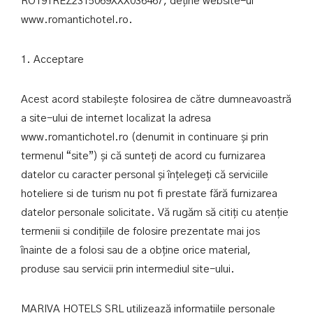
RO19TREZ2315069XXX036467, deține website-ul
www.romantichotel.ro.
1. Acceptare
Acest acord stabilește folosirea de către dumneavoastră
a site-ului de internet localizat la adresa
www.romantichotel.ro (denumit in continuare și prin
termenul “site”) și că sunteți de acord cu furnizarea
datelor cu caracter personal și înțelegeți că serviciile
hoteliere si de turism nu pot fi prestate fără furnizarea
datelor personale solicitate. Vă rugăm să citiți cu atenție
termenii si condițiile de folosire prezentate mai jos
înainte de a folosi sau de a obține orice material,
produse sau servicii prin intermediul site-ului.
MARIVA HOTELS SRL utilizează informațiile personale